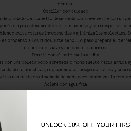
bonita.
Cepillar con cuidado
a de cuidado del cabello desenredando suavemente con un pei
perfecto para desenredar delicadamente y sin romper el cab
ubiendo evita roturas innecesarias y minimiza las molestias. 
 es propenso a los nudos. Este sencillo paso prepara el terr
de peinado suave y sin complicaciones.
Dormir con el pelo hacia arriba
s con una coleta poco apretada o moño suelto hacia arriba a
 funda de la almohada, reduciendo el riesgo de rotura y encre
tiliza una funda de almohada de seda para minimizar la fricció
Aclara con agua fría
tu cabello con agua fría, y evita siempre las duchas demasiado
te es relajante, puede eliminar los aceites naturales presen
r el pelo seco y quebradizo. El agua fría, en cambio, ayuda a s
 la humedad y potencia el brillo. Además las duchas frías ref
inmune y ayudan a regular el estrés.
UNLOCK 10% OFF YOUR FIRS
Empieza por las puntas