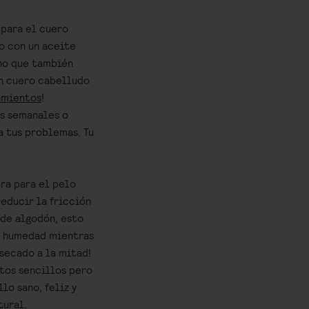
 para el cuero
o con un aceite
ino que también
un cuero cabelludo
amientos
!
es semanales o
 tus problemas. Tu
ra para el pelo
educir la fricción
 de algodón, esto
la humedad mientras
 secado a la mitad!
stos sencillos pero
lo sano, feliz y
tural.