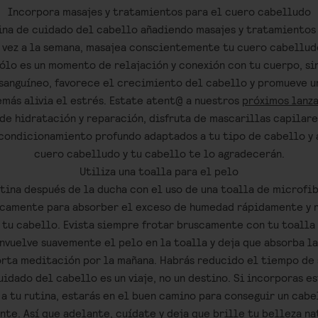
Incorpora masajes y tratamientos para el cuero cabelludo
ina de cuidado del cabello añadiendo masajes y tratamientos
 vez a la semana, masajea conscientemente tu cuero cabellud
sólo es un momento de relajación y conexión con tu cuerpo, s
 sanguíneo, favorece el crecimiento del cabello y promueve 
emás alivia el estrés. Estate atent@ a nuestros
próximos lanz
 de hidratación y reparación, disfruta de mascarillas capilar
condicionamiento profundo adaptados a tu tipo de cabello y a
cuero cabelludo y tu cabello te lo agradecerán.
Utiliza una toalla para el pelo
utina después de la ducha con el uso de una toalla de microfib
camente para absorber el exceso de humedad rápidamente y r
 tu cabello. Evista siempre frotar bruscamente con tu toalla
nvuelve suavemente el pelo en la toalla y deja que absorba 
orta meditación por la mañana. Habrás reducido el tiempo de
idado del cabello es un viaje, no un destino. Si incorporas e
a tu rutina, estarás en el buen camino para conseguir un cabel
nte. Así que adelante, cuídate y deja que brille tu belleza na