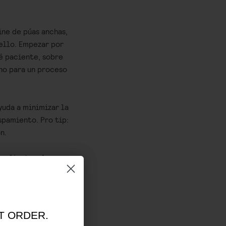
ne de púas anchas,
ello. Empezar por
Sé paciente, sobre
eno para un proceso
yuda a minimizar la
spamiento. Pro tip:
n.
 calientes. Aunque
tes en tu cuero
ellar la cutícula
uerzan el sistema
T ORDER.