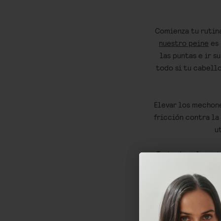
Comienza tu rutin
nuestro peine
es 
las puntas e ir s
todo si tu cabello
Elevar los mechone
fricción contra la
u
Trata de aclarar 
el agua calien
cabelludo y deja
capilar, retiene