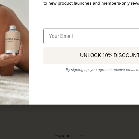
DISFRUTA DE UN 10% DE DE
to new product launches and members-only rew
Válido en tu primer pedido al suscribirte a nuestr
Email
Email
UNLOCK 10% DISCOUN
DISFRUTA DE UN 10%
PRODUCTOS
INFORMACIÓN
By signing up, you agree to receive email m
The Botanical Cleanse
Terminos y condiciones
Collection
Aviso Legal
Curated Rituals
Política de Privacidad
Idioma
Español